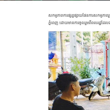
សកម្មភាពការផ្សព្វផ្សាយផែនការសកម្មភាពរួ
ភ្នំពេញ ដោយមានការចូលរួមពីពលរដ្ឋដែលជា