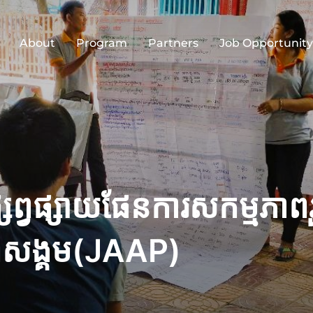
About
Program
Partners
Job Opportunity
សព្វផ្សាយផែនការសកម្មភាពរួ
សង្គម(JAAP)