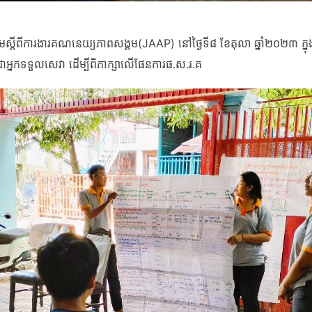
មស្តីពីការងារគណនេយ្យភាពសង្គម(JAAP) នៅថ្ងៃទី៨ ខែតុលា ឆ្នាំ២០២៣ ក្នុង 
អ្នកទទួលសេវា ដើម្បីពិភាក្សាលើផែនការផ.ស.រ.គ