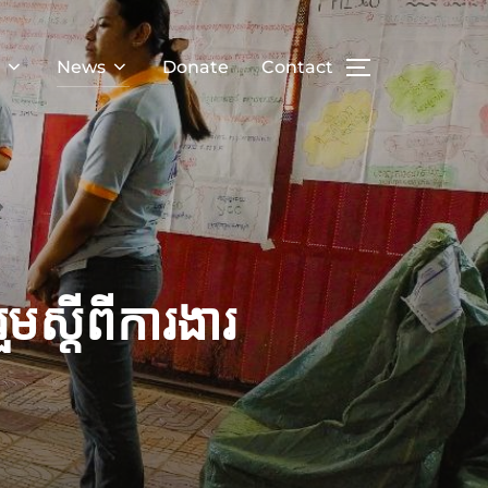
News
Donate
Contact
TOGGLE SID
មស្តីពីការងារ