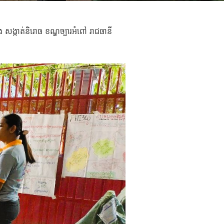
សង្កាត់និរោធ ខណ្ឌច្បារអំពៅ រាជធានី