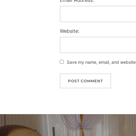
Email Address:
Website:
Save my name, email, and website i
Post
navigation