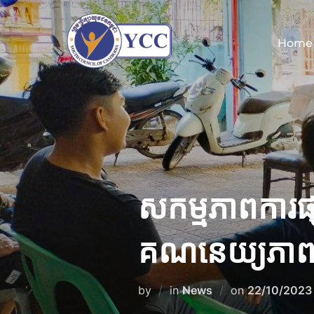
Skip
to
Home
content
សកម្មភាពការផ្
គណនេយ្យភាព
Posted
by
in
News
on
22/10/2023
on